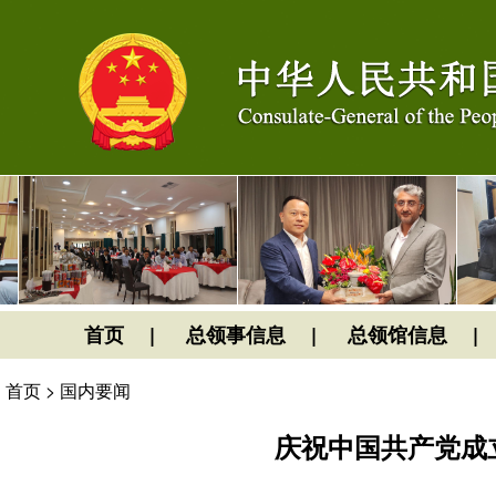
首页
总领事信息
总领馆信息
首页
>
国内要闻
庆祝中国共产党成