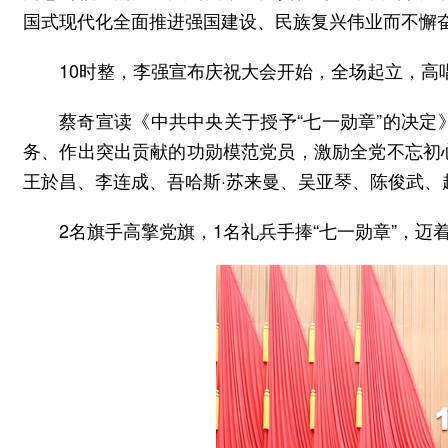
国式现代化全面推进强国建设、民族复兴伟业而不懈奋
10时整，李强宣布庆祝大会开始，全场起立，高
蔡奇宣读《中共中央关于授予“七一勋章”的决
务、作出突出贡献的功勋模范党员，激励全党不忘初
王於昌、李连成、吾哈斯·苏来曼、吴亚琴、陈俊武、
2名旗手高擎党旗，1名礼兵手捧“七一勋章”，