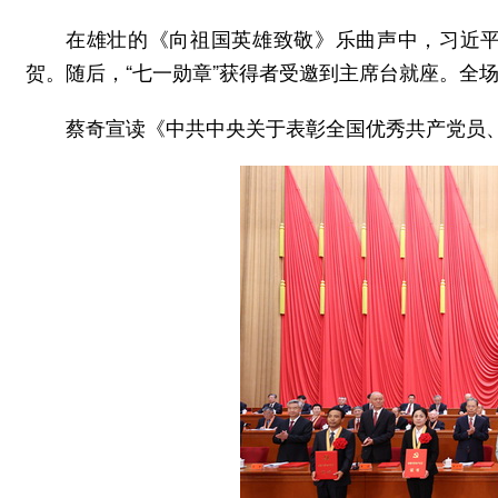
在雄壮的《向祖国英雄致敬》乐曲声中，习近平
贺。随后，“七一勋章”获得者受邀到主席台就座。全
蔡奇宣读《中共中央关于表彰全国优秀共产党员