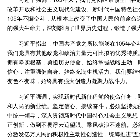
改革开放和社会主义现代化建设、新时代中国特色社
105年不懈奋斗，从根本上改变了中国人民的前途
的强大生命力，深刻影响了世界历史进程，锻造了强
习近平指出，中国共产党之所以能够在105年
我们党具有其他政党和政治力量无可比拟的优秀特质
拥有坚实根基，勇担历史使命、始终掌握战略主动，
信心，注重强健自身、始终充满生机活力。我们要结
变色不变味，始终具有强大创造力凝聚力战斗力。
习近平强调，实现新时代新征程党的使命任务，
和人民的新业绩。坚定信心、接续奋斗，必须坚持党
中统一领导，深入贯彻新时代中国特色社会主义思想
正创新，做到不畏浮云遮望眼、乘风破浪不迷航。必
分激发亿万人民的积极性主动性创造性，统筹推进“五