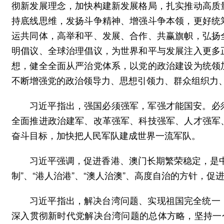
彻新发展理念，加快构建新发展格局，扎实推动高质
持底线思维，发扬斗争精神、增强斗争本领，更好统
运共同体，高举和平、发展、合作、共赢旗帜，弘扬
明倡议、全球治理倡议，为世界和平与发展注入更多
想，健全全面从严治党体系，以党的政治建设为统领
不断增强党的政治领导力、思想引领力、群众组织力
习近平指出，强国必须强军，军强才能国安。必
全面推进政治建军、改革强军、科技强军、人才强军
奋斗目标，加快把人民军队建成世界一流军队。
习近平强调，促进香港、澳门长期繁荣稳定，是
制”、“港人治港”、“澳人治澳”、高度自治的方针，
习近平指出，解决台湾问题、实现祖国完全统一
深入贯彻新时代党解决台湾问题的总体方略，坚持一