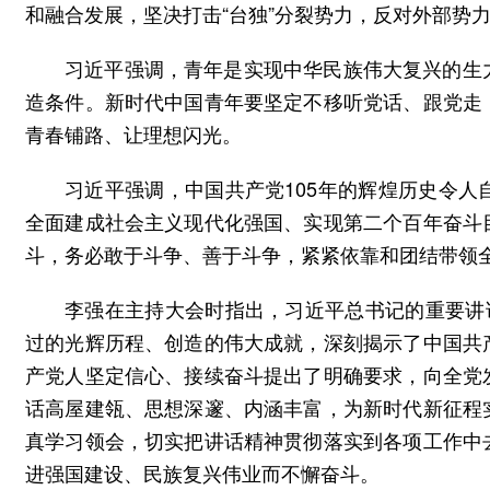
和融合发展，坚决打击“台独”分裂势力，反对外部势
习近平强调，青年是实现中华民族伟大复兴的生
造条件。新时代中国青年要坚定不移听党话、跟党走
青春铺路、让理想闪光。
习近平强调，中国共产党105年的辉煌历史令
全面建成社会主义现代化强国、实现第二个百年奋斗
斗，务必敢于斗争、善于斗争，紧紧依靠和团结带领
李强在主持大会时指出，习近平总书记的重要讲
过的光辉历程、创造的伟大成就，深刻揭示了中国共
产党人坚定信心、接续奋斗提出了明确要求，向全党
话高屋建瓴、思想深邃、内涵丰富，为新时代新征程
真学习领会，切实把讲话精神贯彻落实到各项工作中
进强国建设、民族复兴伟业而不懈奋斗。